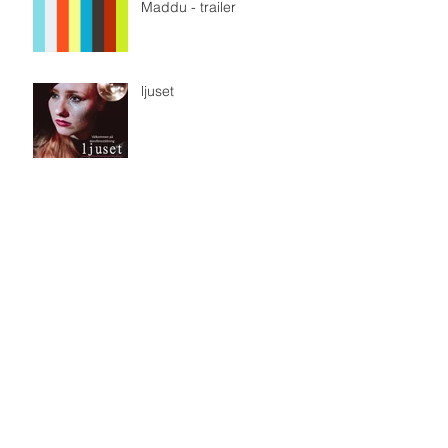
Maddu - trailer
ljuset
Workshop in Jokkmokk
Arkiv
april 2019
(1)
1 inlägg
mars 2019
(1)
1 inlägg
februari 2019
(5)
5 inlägg