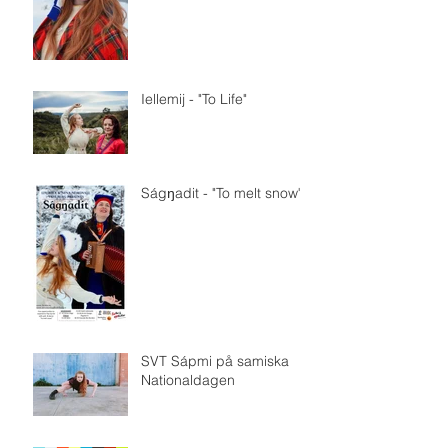
Iellemij - "To Life"
Ságŋadit - "To melt snow"
SVT Sápmi på samiska
Nationaldagen